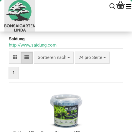
Saidung
http://www.saidung.com
Sortieren nach
pro Seite
Sortieren nach
24 pro Seite
1