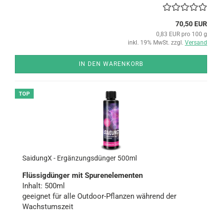
70,50 EUR
0,83 EUR pro 100 g
inkl. 19% MwSt. zzgl.
Versand
IN DEN WARENKORB
TOP
Sai­dun­gX - Er­gän­zungs­dün­ger 500ml
Flüs­sig­dün­ger mit Spu­ren­ele­men­ten
In­halt: 500ml
ge­eig­net für alle Outdoor-​Pflanzen wäh­rend der
Wachs­tums­zeit