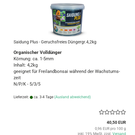
Sai­dung Plus - Ge­ruchs­frei­es Dün­g­er­gr.4,2kg
Or­ga­ni­scher Voll­dün­ger
Kör­nung: ca. 1-5mm
In­halt: 4,2kg
ge­eig­net für Frei­land­bon­sai wäh­rend der Wachs­tums­
zeit
N/P/K - 5/3/5
Lieferzeit:
ca. 3-4 Tage
(Ausland abweichend)
40,50 EUR
0,96 EUR pro 100 g
inkl. 19% MwSt. zzgl.
Versand