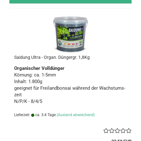
Sai­dung Ultra - Organ. Dün­g­er­gr. 1,8Kg
Or­ga­ni­scher Voll­dün­ger
Kör­nung: ca. 1-5mm
In­halt: 1.800g
ge­eig­net für Frei­land­bon­sai wäh­rend der Wachs­tums­
zeit
N/P/K - 8/4/5
Lieferzeit:
ca. 3-4 Tage
(Ausland abweichend)