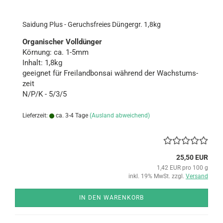
Sai­dung Plus - Ge­ruchs­frei­es Dün­g­er­gr. 1,8kg
Or­ga­ni­scher Voll­dün­ger
Kör­nung: ca. 1-5mm
In­halt: 1,8kg
ge­eig­net für Frei­land­bon­sai wäh­rend der Wachs­tums­
zeit
N/P/K - 5/3/5
Lieferzeit:
ca. 3-4 Tage
(Ausland abweichend)
25,50 EUR
1,42 EUR pro 100 g
inkl. 19% MwSt. zzgl.
Versand
IN DEN WARENKORB