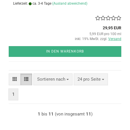
Lieferzeit:
ca. 3-4 Tage
(Ausland abweichend)
29,95 EUR
5,99 EUR pro 100 ml
inkl. 19% MwSt. zzgl.
Versand
IN DEN WARENKORB
Sortieren nach
pro Seite
Sortieren nach
24 pro Seite
1
1
bis
11
(von insgesamt
11
)