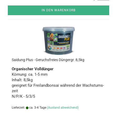
IN DEN WARENKORB
Sai­dung Plus - Ge­ruchs­frei­es Dün­g­er­gr. 8,5kg
Or­ga­ni­scher Voll­dün­ger
Kör­nung: ca. 1-5 mm
In­halt: 8,5kg
ge­eig­net für Frei­land­bon­sai wäh­rend der Wachs­tums­
zeit
N/P/K - 5/3/5
Lieferzeit:
ca. 3-4 Tage
(Ausland abweichend)