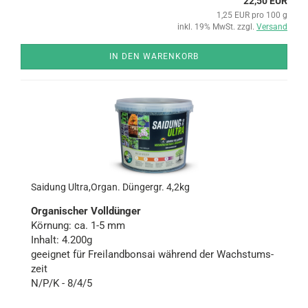
22,50 EUR
1,25 EUR pro 100 g
inkl. 19% MwSt. zzgl.
Versand
IN DEN WARENKORB
Sai­dung Ultra,Organ. Dün­g­er­gr. 4,2kg
Or­ga­ni­scher Voll­dün­ger
Kör­nung: ca. 1-5 mm
In­halt: 4.200g
ge­eig­net für Frei­land­bon­sai wäh­rend der Wachs­tums­
zeit
N/P/K - 8/4/5