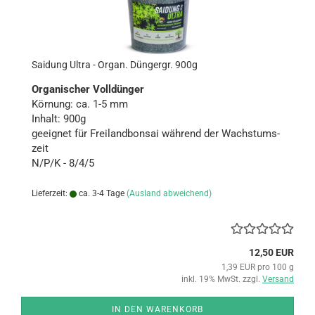
Sai­dung Ultra - Organ. Dün­g­er­gr. 900g
Or­ga­ni­scher Voll­dün­ger
Kör­nung: ca. 1-5 mm
In­halt: 900g
ge­eig­net für Frei­land­bon­sai wäh­rend der Wachs­tums­
zeit
N/P/K - 8/4/5
Lieferzeit:
ca. 3-4 Tage
(Ausland abweichend)
12,50 EUR
1,39 EUR pro 100 g
inkl. 19% MwSt. zzgl.
Versand
IN DEN WARENKORB