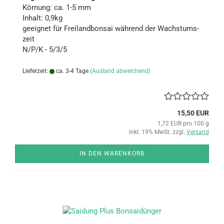
Kör­nung: ca. 1-5 mm
In­halt: 0,9kg
ge­eig­net für Frei­land­bon­sai wäh­rend der Wachs­tums­
zeit
N/P/K - 5/3/5
Lieferzeit:
ca. 3-4 Tage
(Ausland abweichend)
15,50 EUR
1,72 EUR pro 100 g
inkl. 19% MwSt. zzgl.
Versand
IN DEN WARENKORB