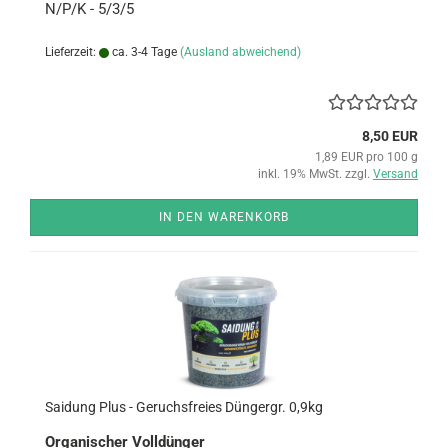
N/P/K - 5/3/5
Lieferzeit:
ca. 3-4 Tage
(Ausland abweichend)
8,50 EUR
1,89 EUR pro 100 g
inkl. 19% MwSt. zzgl.
Versand
IN DEN WARENKORB
Sai­dung Plus - Ge­ruchs­frei­es Dün­g­er­gr. 0,9kg
Or­ga­ni­scher Voll­dün­ger