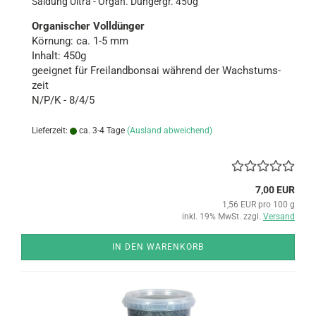
Sai­dung Ultra - Organ. Dün­g­er­gr. 450g
Or­ga­ni­scher Voll­dün­ger
Kör­nung: ca. 1-5 mm
In­halt: 450g
ge­eig­net für Frei­land­bon­sai wäh­rend der Wachs­tums­
zeit
N/P/K - 8/4/5
Lieferzeit:
ca. 3-4 Tage
(Ausland abweichend)
7,00 EUR
1,56 EUR pro 100 g
inkl. 19% MwSt. zzgl.
Versand
IN DEN WARENKORB