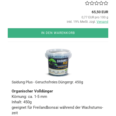
65,50 EUR
0,77 EUR pro 100 g
inkl. 19% MwSt. zzgl.
Versand
IN DEN WARENKORB
Sai­dung Plus - Ge­ruchs­frei­es Dün­g­er­gr. 450g
Or­ga­ni­scher Voll­dün­ger
Kör­nung: ca. 1-5 mm
In­halt: 450g
ge­eig­net für Frei­land­bon­sai wäh­rend der Wachs­tums­
zeit