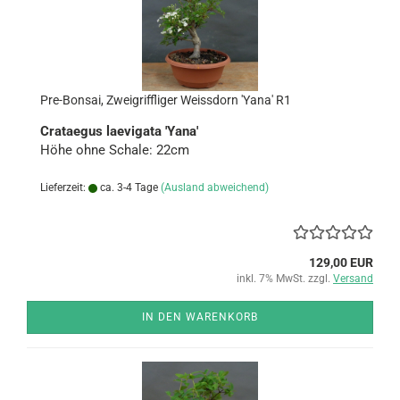
Pre-​Bon­sai, Zwei­griff­li­ger Weiss­dorn 'Yana' R1
Cra­ta­e­gus la­e­vi­ga­ta 'Yana'
Höhe ohne Scha­le: 22cm
Lieferzeit:
ca. 3-4 Tage
(Ausland abweichend)
129,00 EUR
inkl. 7% MwSt. zzgl.
Versand
IN DEN WARENKORB