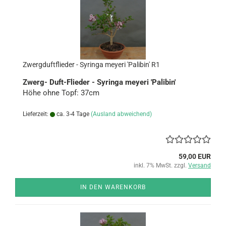
Zwerg­duft­flie­der - Sy­rin­ga meye­ri 'Pa­libin' R1
Zwerg-​ Duft-​Flieder - Sy­rin­ga meye­ri 'Pa­libin'
Höhe ohne Topf: 37cm
Lieferzeit:
ca. 3-4 Tage
(Ausland abweichend)
59,00 EUR
inkl. 7% MwSt. zzgl.
Versand
IN DEN WARENKORB