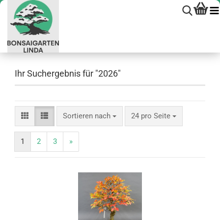
Ihr Suchergebnis für "2026"
Sortieren nach
pro Seite
Sortieren nach
24 pro Seite
1
2
3
»