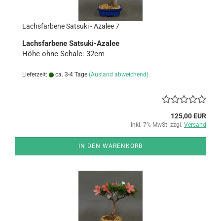
Lachs­far­be­ne Sa­ts­uki - Aza­lee 7
Lachs­far­be­ne Satsuki-​Azalee
Höhe ohne Scha­le: 32cm
Lieferzeit:
ca. 3-4 Tage
(Ausland abweichend)
125,00 EUR
inkl. 7% MwSt. zzgl.
Versand
IN DEN WARENKORB