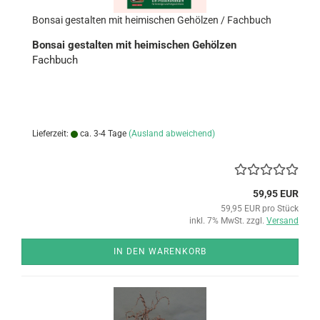
Bon­sai ge­stal­ten mit hei­mi­schen Ge­höl­zen / Fach­buch
Bon­sai ge­stal­ten mit hei­mi­schen Ge­höl­zen
Fach­buch
Lieferzeit:
ca. 3-4 Tage
(Ausland abweichend)
59,95 EUR
59,95 EUR pro Stück
inkl. 7% MwSt. zzgl.
Versand
IN DEN WARENKORB