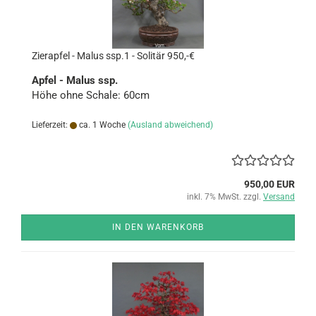
Zier­ap­fel - Malus ssp.1 - So­li­tär 950,-€
Apfel - Malus ssp.
Höhe ohne Scha­le: 60cm
Lieferzeit:
ca. 1 Woche
(Ausland abweichend)
950,00 EUR
inkl. 7% MwSt. zzgl.
Versand
IN DEN WARENKORB