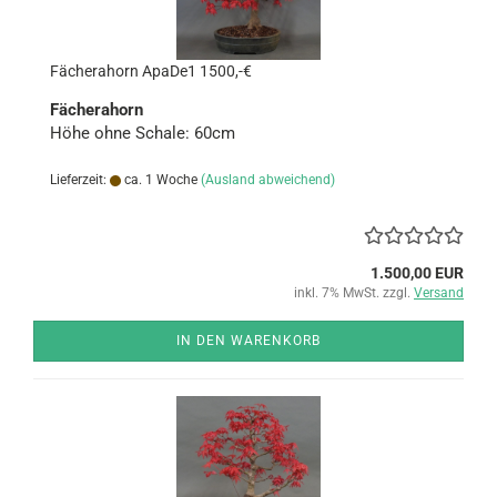
Fä­cher­a­horn ApaDe1 1500,-€
Fä­cher­a­horn
Höhe ohne Scha­le: 60cm
Lieferzeit:
ca. 1 Woche
(Ausland abweichend)
1.500,00 EUR
inkl. 7% MwSt. zzgl.
Versand
IN DEN WARENKORB