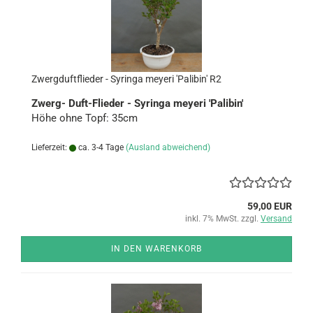
Zwerg­duft­flie­der - Sy­rin­ga meye­ri 'Pa­libin' R2
Zwerg-​ Duft-​Flieder - Sy­rin­ga meye­ri 'Pa­libin'
Höhe ohne Topf: 35cm
Lieferzeit:
ca. 3-4 Tage
(Ausland abweichend)
59,00 EUR
inkl. 7% MwSt. zzgl.
Versand
IN DEN WARENKORB