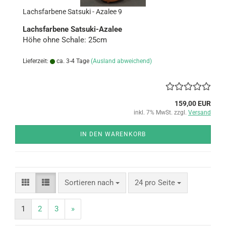
Lachs­far­be­ne Sa­ts­uki - Aza­lee 9
Lachs­far­be­ne Satsuki-​Azalee
Höhe ohne Scha­le: 25cm
Lieferzeit:
ca. 3-4 Tage
(Ausland abweichend)
159,00 EUR
inkl. 7% MwSt. zzgl.
Versand
IN DEN WARENKORB
Sortieren nach
pro Seite
Sortieren nach
24 pro Seite
1
2
3
»