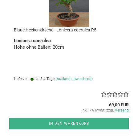
Blaue He­cken­kir­sche - Lo­ni­ce­ra cae­ru­lea R5
Lo­ni­ce­ra cae­ru­lea
Höhe ohne Bal­len: 20cm
Lieferzeit:
ca. 3-4 Tage
(Ausland abweichend)
69,00 EUR
inkl. 7% MwSt. zzgl.
Versand
IN DEN WARENKORB