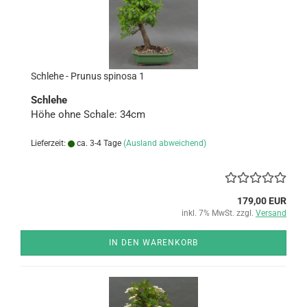
Schle­he - Pru­nus spi­no­sa 1
Schle­he
Höhe ohne Scha­le: 34cm
Lieferzeit:
ca. 3-4 Tage
(Ausland abweichend)
179,00 EUR
inkl. 7% MwSt. zzgl.
Versand
IN DEN WARENKORB