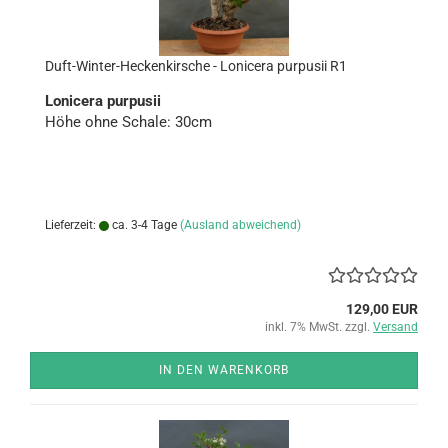
Duft-​Winter-​Heckenkirsche - Lo­ni­ce­ra pur­pu­sii R1
Lo­ni­ce­ra pur­pu­sii
Höhe ohne Scha­le: 30cm
Lieferzeit:
ca. 3-4 Tage
(Ausland abweichend)
129,00 EUR
inkl. 7% MwSt. zzgl.
Versand
IN DEN WARENKORB