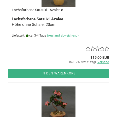
Lachs­far­be­ne Sa­ts­uki - Aza­lee 8
Lachs­far­be­ne Satsuki-​Azalee
Höhe ohne Scha­le: 20cm
Lieferzeit:
ca. 3-4 Tage
(Ausland abweichend)
115,00 EUR
inkl. 7% MwSt. zzgl.
Versand
IN DEN WARENKORB