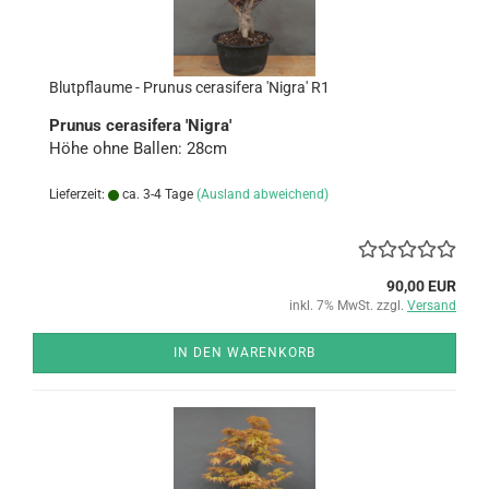
Blut­pflau­me - Pru­nus cer­a­si­fe­ra 'Nigra' R1
Pru­nus cer­a­si­fe­ra 'Nigra'
Höhe ohne Bal­len: 28cm
Lieferzeit:
ca. 3-4 Tage
(Ausland abweichend)
90,00 EUR
inkl. 7% MwSt. zzgl.
Versand
IN DEN WARENKORB