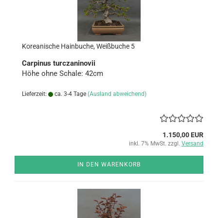
Ko­rea­ni­sche Hain­bu­che, Weiß­bu­che 5
Car­pi­nus tur­cza­ni­novii
Höhe ohne Scha­le: 42cm
Lieferzeit:
ca. 3-4 Tage
(Ausland abweichend)
1.150,00 EUR
inkl. 7% MwSt. zzgl.
Versand
IN DEN WARENKORB