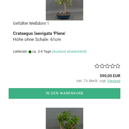
Ge­füll­ter Weiß­dorn 1
Cra­ta­e­gus la­e­vi­ga­ta 'Plena'
Höhe ohne Scha­le: 61cm
Lieferzeit:
ca. 3-4 Tage
(Ausland abweichend)
590,00 EUR
inkl. 7% MwSt. zzgl.
Versand
IN DEN WARENKORB