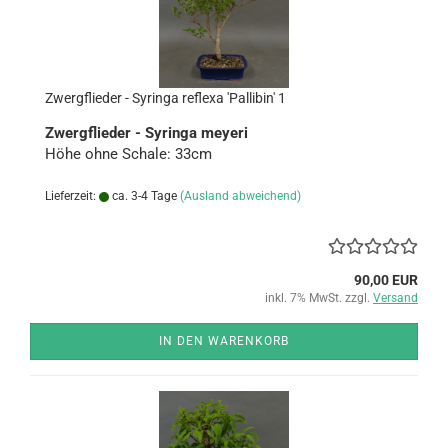
Zwerg­flie­der - Sy­rin­ga re­fle­xa 'Pal­libin' 1
Zwerg­flie­der - Sy­rin­ga meye­ri
Höhe ohne Scha­le: 33cm
Lieferzeit:
ca. 3-4 Tage
(Ausland abweichend)
90,00 EUR
inkl. 7% MwSt. zzgl.
Versand
IN DEN WARENKORB