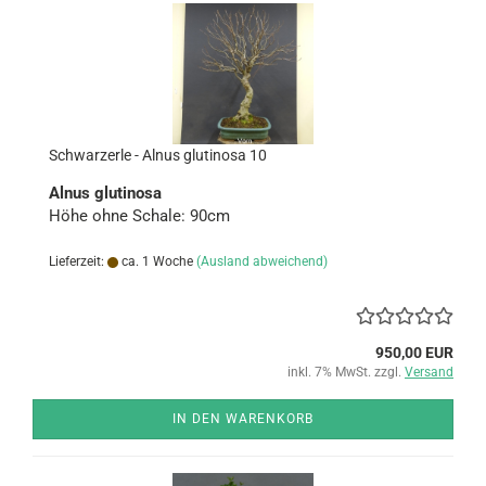
Schwarz­erle - Alnus glu­ti­no­sa 10
Alnus glu­ti­no­sa
Höhe ohne Scha­le: 90cm
Lieferzeit:
ca. 1 Woche
(Ausland abweichend)
950,00 EUR
inkl. 7% MwSt. zzgl.
Versand
IN DEN WARENKORB