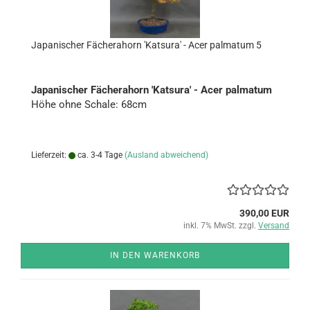
Ja­pa­ni­scher Fä­cher­a­horn 'Kat­s­u­ra' - Acer palma­tum 5
Ja­pa­ni­scher Fä­cher­a­horn 'Kat­s­u­ra' - Acer palma­tum
Höhe ohne Scha­le: 68cm
Lieferzeit:
ca. 3-4 Tage
(Ausland abweichend)
390,00 EUR
inkl. 7% MwSt. zzgl.
Versand
IN DEN WARENKORB