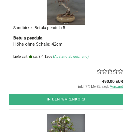
Sand­bir­ke - Be­tu­la pen­du­la 5
Be­tu­la pen­du­la
Höhe ohne Scha­le: 42cm
Lieferzeit:
ca. 3-4 Tage
(Ausland abweichend)
490,00 EUR
inkl. 7% MwSt. zzgl.
Versand
IN DEN WARENKORB