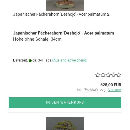
Ja­pa­ni­scher Fä­cher­a­horn 'Des­ho­jo' - Acer palma­tum 2
Ja­pa­ni­scher Fä­cher­a­horn 'Des­ho­jo' - Acer palma­tum
Höhe ohne Scha­le: 34cm
Lieferzeit:
ca. 3-4 Tage
(Ausland abweichend)
625,00 EUR
inkl. 7% MwSt. zzgl.
Versand
IN DEN WARENKORB