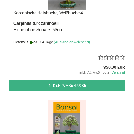
Ko­rea­ni­sche Hain­bu­che, Weiß­bu­che 4
Car­pi­nus tur­cza­ni­novii
Höhe ohne Scha­le: 53cm
Lieferzeit:
ca. 3-4 Tage
(Ausland abweichend)
350,00 EUR
inkl. 7% MwSt. zzgl.
Versand
IN DEN WARENKORB