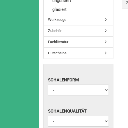
unglasiert
p
2
glasiert
Werkzeuge
Zubehör
Fachliteratur
Gutscheine
SCHALENFORM
SCHALENFORM
SCHALENQUALITÄT
SCHALENQUALITÄT