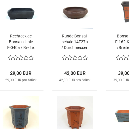
Recht­ecki­ge
Runde Bon­sai­
Bon­sai
Bon­sai­scha­le
scha­le 14F27b
F-​162-
F-​040a / Brei­te:
/ Durch­mes­ser:
/Brei­t
28,5 cm dun­kel
33cm braun
mit 
29,00 EUR
42,00 EUR
39,0
29,00 EUR pro Stück
42,00 EUR pro Stück
39,00 EUR