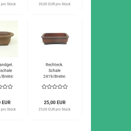
 pro Stück
39,00 EUR pro Stück
and­get.
Recht­eck.
­scha­le
Scha­le
Brei­te:
2419/Brei­te:
5 cm
20cm braun
0 EUR
25,00 EUR
 pro Stück
25,00 EUR pro Stück