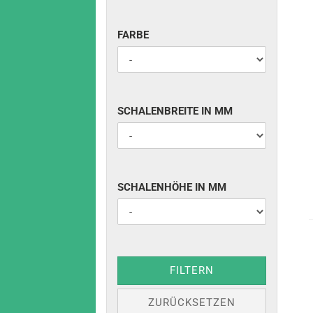
FARBE
FARBE
SCHALENBREITE
SCHALENBREITE IN MM
IN
MM
SCHALENHÖHE
SCHALENHÖHE IN MM
IN
MM
FILTERN
ZURÜCKSETZEN