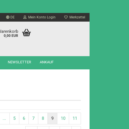
DE
Mein Konto Login
Merkzettel
Warenkorb
0,00 EUR
NEWSLETTER
ANKAUF
...
5
6
7
8
9
10
11