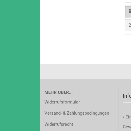
p
2
MEHR ÜBER...
Inf
Widerrufsformular
Versand- & Zahlungsbedingungen
›
Ei
Widerrufsrecht
Gew