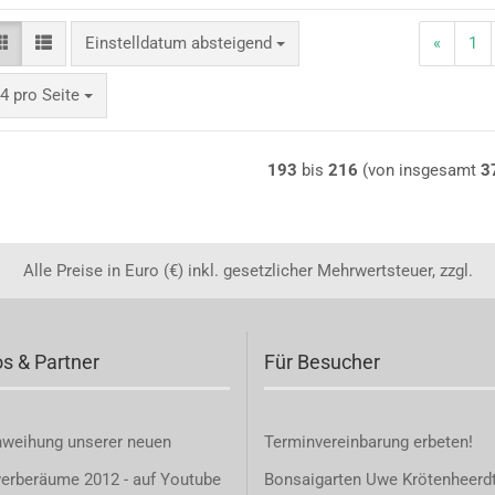
Sortieren nach
Einstelldatum absteigend
«
1
ro Seite
4 pro Seite
193
bis
216
(von insgesamt
3
Alle Preise in Euro (€) inkl. gesetzlicher Mehrwertsteuer, zzgl.
os & Partner
Für Besucher
nweihung unserer neuen
Terminvereinbarung
erbeten!
erberäume 2012 - auf Youtube
Bonsaigarten Uwe Krötenheerd