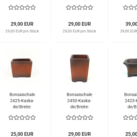
23cm braun
21cm 
29,00 EUR
29,00 EUR
39,0
29,00 EUR pro Stück
29,00 EUR pro Stück
39,00 EUR
Bon­sai­scha­le
Bon­sai­scha­le
Bon­sai
2425-​Kas­ka­
2450-​Kas­ka­
2423-​
de/Brei­te:
de/Brei­te:
de/Br
13,5cm braun
12cm braun
16cm 
25,00 EUR
29,00 EUR
25,0