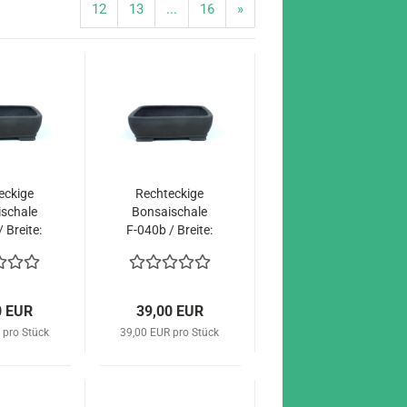
12
13
...
16
»
ecki­ge
Recht­ecki­ge
­scha­le
Bon­sai­scha­le
 Brei­te:
F-​040b / Brei­te:
dun­kel
34 cm dun­kel
0 EUR
39,00 EUR
 pro Stück
39,00 EUR pro Stück