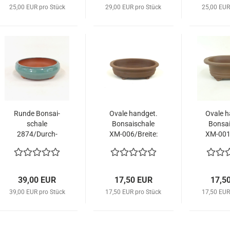
25,00 EUR pro Stück
29,00 EUR pro Stück
25,00 EUR
Runde Bon­sai­
Ovale hand­get.
Ovale h
scha­le
Bon­sai­scha­le
Bon­sai
2874/Durch­
XM-​006/Brei­te:
XM-​001/
mes­ser: 25,5
22 cm
18,
cm, Tür­kis
39,00 EUR
17,50 EUR
17,5
39,00 EUR pro Stück
17,50 EUR pro Stück
17,50 EUR