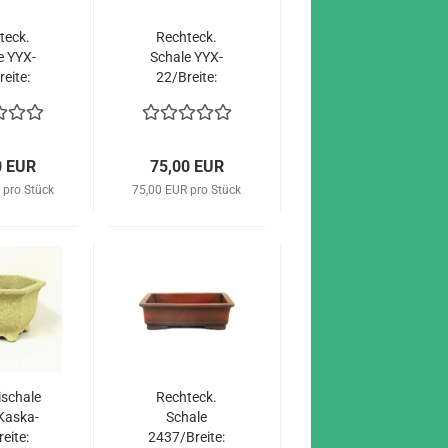
­eck.
Recht­eck.
e YYX-​
Scha­le YYX-​
ei­te:
22/Brei­te:
lau mit
33cm, braun
tiv
mit Motiv
0 EUR
75,00 EUR
 pro Stück
75,00 EUR pro Stück
­scha­le
Recht­eck.
Kas­ka­
Scha­le
ei­te:
2437/Brei­te: