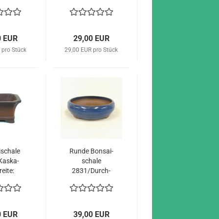
beige
22cm braun
0 EUR
29,00 EUR
 pro Stück
29,00 EUR pro Stück
­scha­le
Runde Bon­sai­
Kas­ka­
scha­le
ei­te:
2831/Durch­
braun
mes­ser: 25,5
cm, blau
0 EUR
39,00 EUR