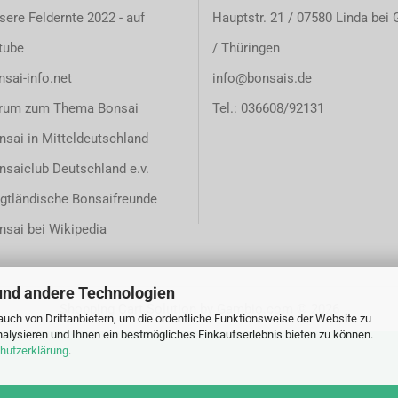
sere Feldernte 2022 - auf
Hauptstr. 21 / 07580 Linda bei 
tube
/ Thüringen
sai-info.net
info@bonsais.de
rum zum Thema Bonsai
Tel.: 036608/92131
nsai in Mitteldeutschland
nsaiclub Deutschland e.v.
gtländische Bonsaifreunde
nsai bei Wikipedia
und andere Technologien
Shopping Cart Solution
by Gambio.com © 2026
uch von Drittanbietern, um die ordentliche Funktionsweise der Website zu
alysieren und Ihnen ein bestmögliches Einkaufserlebnis bieten zu können.
hutzerklärung
.