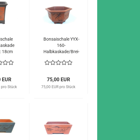
­scha­le
Bon­sai­scha­le YYX-​
​Kaskade
160-​
e: 18cm
Halbkaskade/Brei­
Motiv
te: 30cm, braun
mit Motiv
0 EUR
75,00 EUR
 pro Stück
75,00 EUR pro Stück