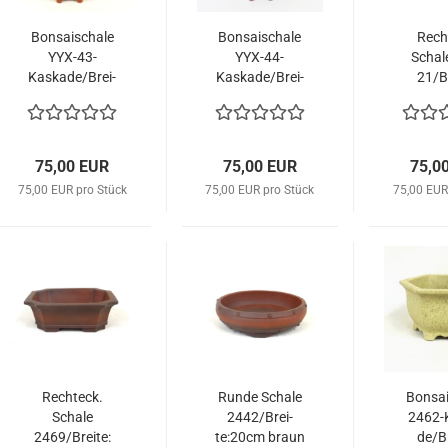
Bon­sai­scha­le
Bon­sai­scha­le
Recht
YYX-​43-​
YYX-​44-​
Scha­l
Kaskade/Brei­
Kaskade/Brei­
21/Br
te: 24,5cm mit
te: 24,5cm
33cm, b
Motiv, blau
braun mit
Mo
Motiv
75,00 EUR
75,00 EUR
75,0
75,00 EUR pro Stück
75,00 EUR pro Stück
75,00 EUR
Recht­eck.
Runde Scha­le
Bon­sai
Scha­le
2442/Brei­
2462-​
2469/Brei­te:
te:20cm braun
de/Br