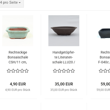
ro Seite
4 pro Seite
Recht­ecki­ge
Hand­ge­töp­fer­
Recht­
Bon­sai­scha­le
te Li­te­ra­ten­
Bon­sai
CSH/11 cm,
scha­le LLU20 /
F-​040c /
tür­kis
Durch­mes­ser:
41 cm 
20 cm braun
4,90 EUR
35,00 EUR
59,0
4,90 EUR pro Stück
35,00 EUR pro Stück
59,00 EUR