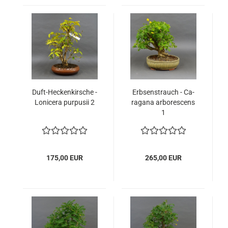
Duft-​He­cken­kir­sche -
Erb­sen­strauch - Ca­
Lo­ni­ce­ra pur­pu­sii 2
ra­ga­na ar­bo­re­scens
1
175,00 EUR
265,00 EUR