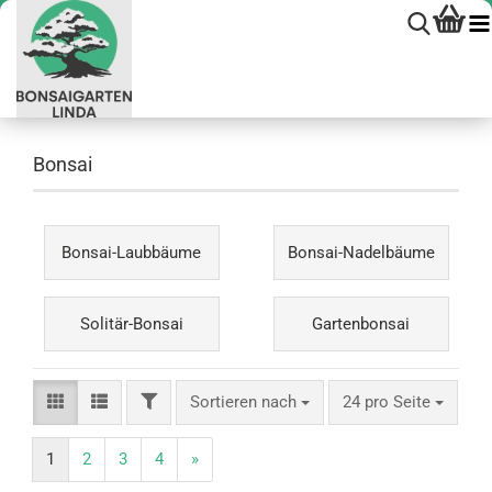
Bonsai
Bonsai-Laubbäume
Bonsai-Nadelbäume
Solitär-Bonsai
Gartenbonsai
FILTER
Sortieren nach
pro Seite
Sortieren nach
24 pro Seite
1
2
3
4
»