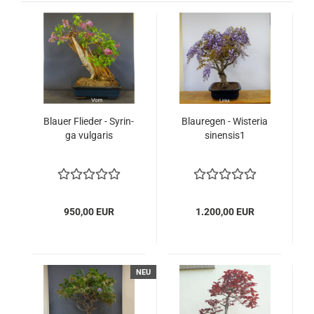
Blau­er Flie­der - Sy­rin­
Blau­re­gen - Wis­te­ria
ga vul­ga­ris
sinensis1
950,00 EUR
1.200,00 EUR
NEU