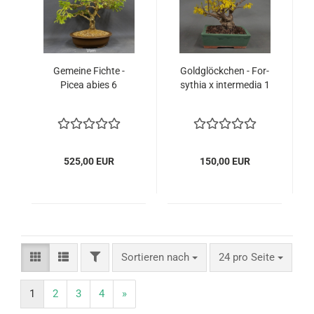
Ge­mei­ne Fich­te -
Gold­glöck­chen - For­
Picea abies 6
sy­thia x in­ter­me­dia 1
525,00 EUR
150,00 EUR
FILTER
Sortieren nach
pro Seite
Sortieren nach
24 pro Seite
1
2
3
4
»