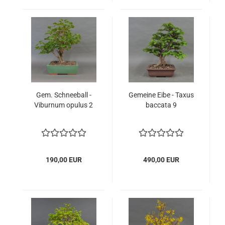
Gem. Schnee­ball -
Ge­mei­ne Eibe - Taxus
Vibur­num opu­lus 2
bac­ca­ta 9
190,00 EUR
490,00 EUR