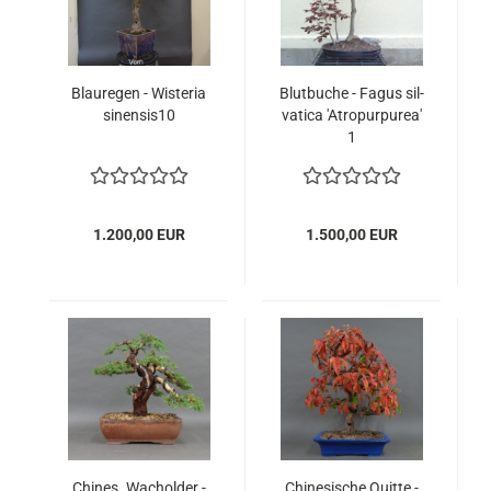
Blau­re­gen - Wis­te­ria
Blut­bu­che - Fagus sil­
sinensis10
va­ti­ca 'Atropur­pu­rea'
1
1.200,00 EUR
1.500,00 EUR
Chi­nes. Wa­chol­der -
Chi­ne­si­sche Quit­te -