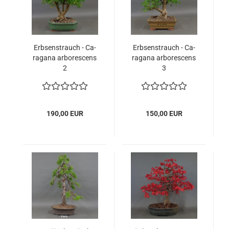
Erb­sen­strauch - Ca­
Erb­sen­strauch - Ca­
ra­ga­na ar­bo­re­scens
ra­ga­na ar­bo­re­scens
2
3
190,00 EUR
150,00 EUR