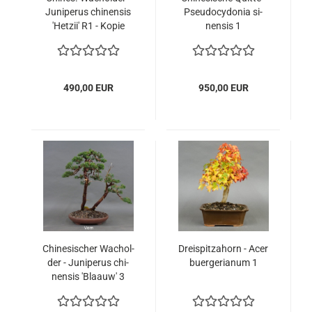
Ju­ni­pe­rus chi­nen­sis
Pseu­do­cy­do­nia si­
'Het­zii' R1 - Kopie
nen­sis 1
490,00 EUR
950,00 EUR
Chi­ne­si­scher Wa­chol­
Drei­spit­z­ahorn - Acer
der - Ju­ni­pe­rus chi­
buer­ge­ri­a­num 1
nen­sis 'Bla­auw' 3