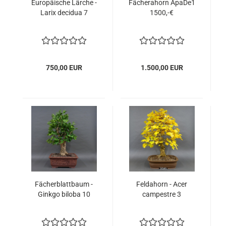
Eu­ro­päi­sche Lär­che -
Fä­cher­a­horn ApaDe1
Larix de­ci­dua 7
1500,-€
750,00 EUR
1.500,00 EUR
Fä­cher­blatt­baum -
Feld­ahorn - Acer
Gink­go bi­lo­ba 10
cam­pest­re 3