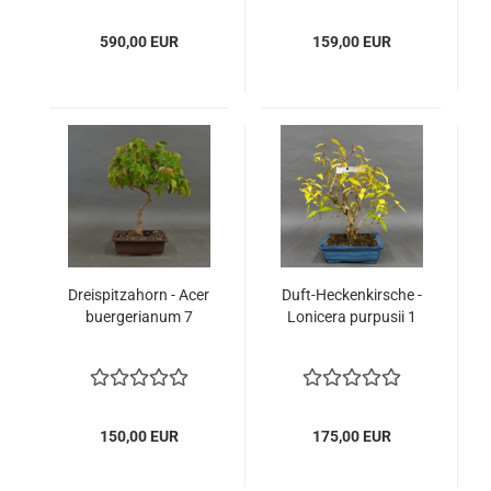
590,00 EUR
159,00 EUR
Drei­spit­z­ahorn - Acer
Duft-​He­cken­kir­sche -
buer­ge­ri­a­num 7
Lo­ni­ce­ra pur­pu­sii 1
150,00 EUR
175,00 EUR