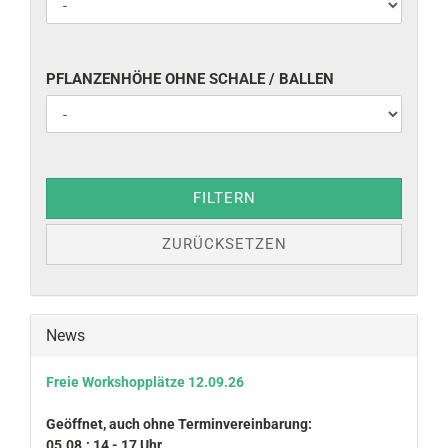
ALPHABETISCH
PFLANZENHÖHE
PFLANZENHÖHE OHNE SCHALE / BALLEN
OHNE
SCHALE
/
BALLEN
FILTERN
ZURÜCKSETZEN
News
Freie Workshopplätze 12.09.26
Geöffnet, auch ohne Terminvereinbarung:
05.08.: 14 - 17 Uhr