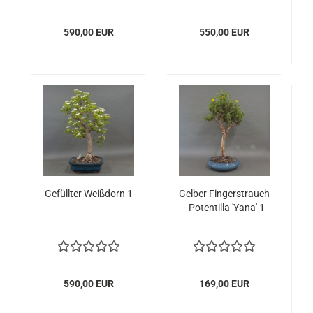
590,00 EUR
550,00 EUR
Ge­füll­ter Weiß­dorn 1
Gel­ber Fin­ger­strauch
- Po­ten­til­la 'Yana' 1
590,00 EUR
169,00 EUR