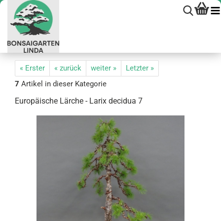
« Erster
« zurück
weiter »
Letzter »
7
Artikel in dieser Kategorie
Eu­ro­päi­sche Lär­che - Larix de­ci­dua 7