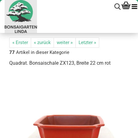
« Erster
« zurück
weiter »
Letzter »
77
Artikel in dieser Kategorie
Qua­drat. Bon­sai­scha­le ZX123, Brei­te 22 cm rot