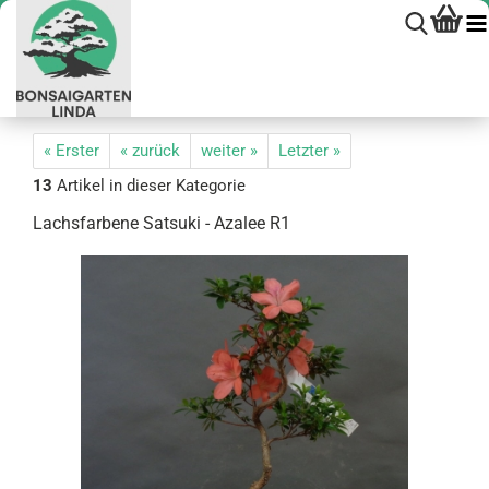
« Erster
« zurück
weiter »
Letzter »
13
Artikel in dieser Kategorie
Lachs­far­be­ne Sa­ts­uki - Aza­lee R1