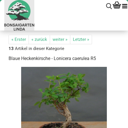
« Erster
« zurück
weiter »
Letzter »
13
Artikel in dieser Kategorie
Blaue He­cken­kir­sche - Lo­ni­ce­ra cae­ru­lea R5