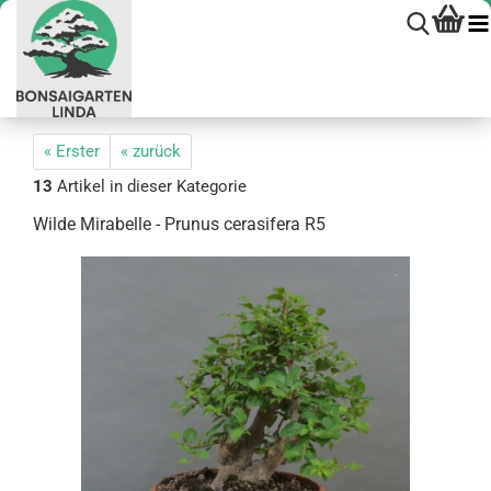
« Erster
« zurück
13
Artikel in dieser Kategorie
Wilde Mi­ra­bel­le - Pru­nus cer­a­si­fe­ra R5