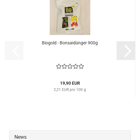
Bio­gold - Bon­sai­dün­ger 900g
19,90 EUR
2,21 EUR pro 100 g
News