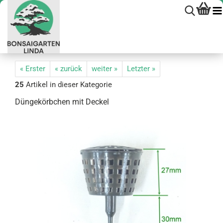
« Erster
« zurück
weiter »
Letzter »
25
Artikel in dieser Kategorie
Dün­ge­körb­chen mit De­ckel