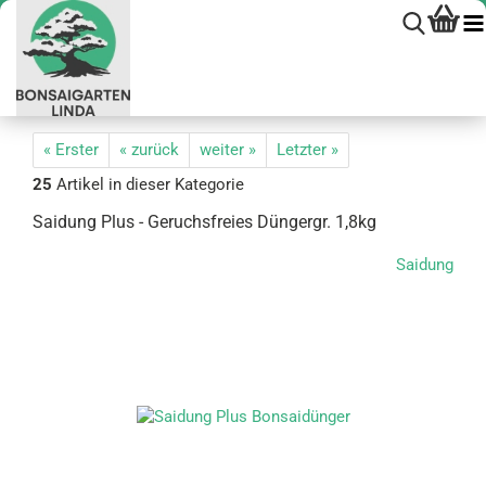
« Erster
« zurück
weiter »
Letzter »
25
Artikel in dieser Kategorie
Sai­dung Plus - Ge­ruchs­frei­es Dün­g­er­gr. 1,8kg
Saidung