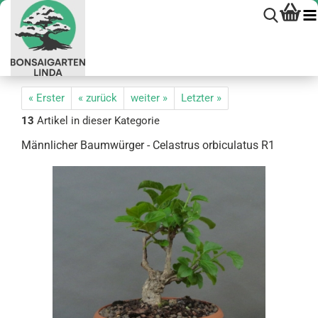
« Erster
« zurück
weiter »
Letzter »
13
Artikel in dieser Kategorie
Männ­li­cher Baum­wür­ger - Ce­last­rus or­bicu­la­tus R1