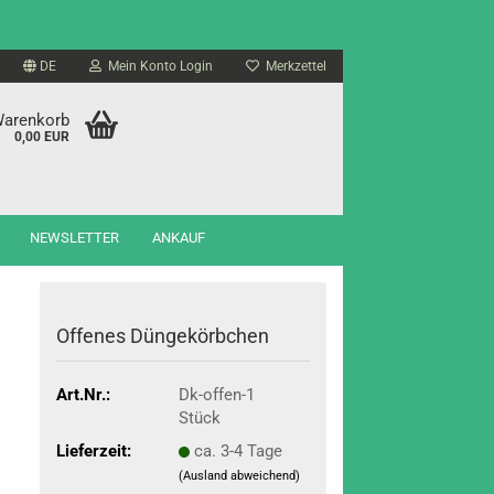
DE
Mein Konto Login
Merkzettel
Warenkorb
0,00 EUR
NEWSLETTER
ANKAUF
Of­fe­nes Dün­ge­körb­chen
Art.Nr.:
Dk-offen-1
Stück
Lieferzeit:
ca. 3-4 Tage
(Ausland abweichend)