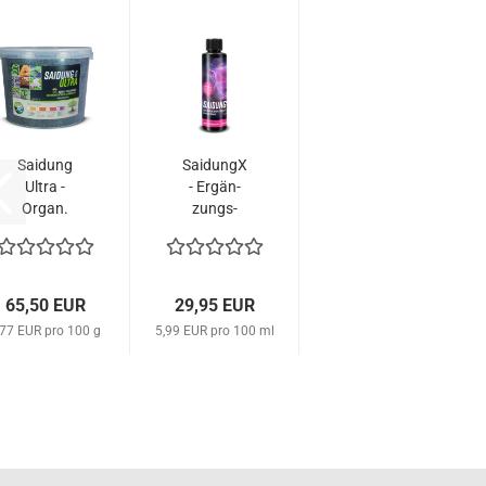
Sai­dung
Sai­dun­gX
Ultra -
- Er­gän­
Organ.
zungs­
Dün­g­er­gr.
dün­ger
8,5kg
500ml
65,50 EUR
29,95 EUR
,77 EUR pro 100 g
5,99 EUR pro 100 ml