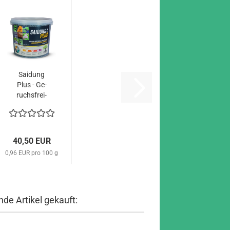
Sai­dung
Plus - Ge­
ruchs­frei­
es Dün­g­
er­gr.4,2kg
40,50 EUR
0,96 EUR pro 100 g
de Artikel gekauft: