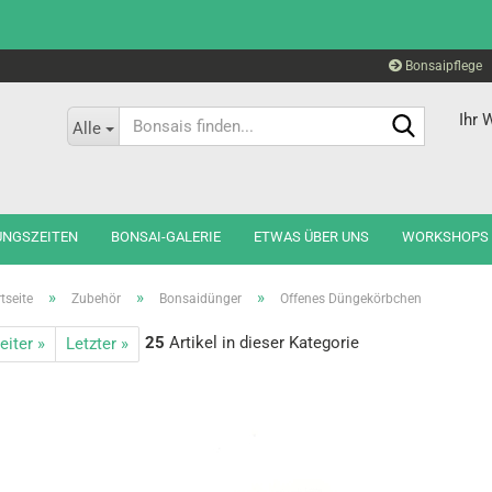
Bonsaipflege
Bonsais
Ihr 
Alle
finden...
UNGSZEITEN
BONSAI-GALERIE
ETWAS ÜBER UNS
WORKSHOPS
»
»
»
tseite
Zubehör
Bonsaidünger
Offenes Düngekörbchen
25
Artikel in dieser Kategorie
eiter »
Letzter »