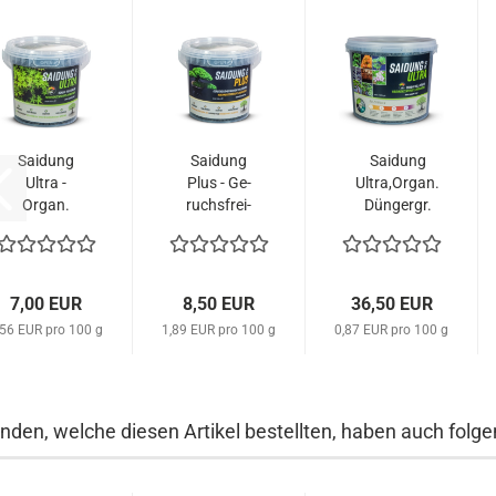
Sai­dung
Sai­dung
Sai­dung
Ultra -
Plus - Ge­
Ultra,Organ.
Organ.
ruchs­frei­
Dün­g­er­gr.
Dün­g­er­gr.
es Dün­g­
4,2kg
450g
er­gr. 450g
7,00 EUR
8,50 EUR
36,50 EUR
,56 EUR pro 100 g
1,89 EUR pro 100 g
0,87 EUR pro 100 g
nden, welche diesen Artikel bestellten, haben auch folgen