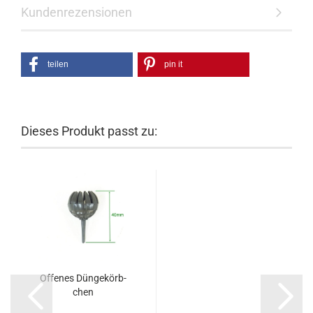
Kundenrezensionen
teilen
pin it
Dieses Produkt passt zu:
Of­fe­nes Dün­ge­körb­
chen