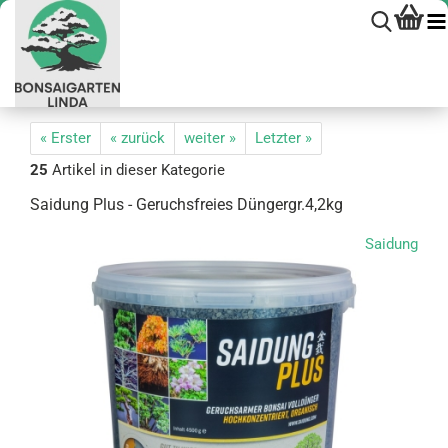
« Erster
« zurück
weiter »
Letzter »
25
Artikel in dieser Kategorie
Sai­dung Plus - Ge­ruchs­frei­es Dün­g­er­gr.4,2kg
Saidung